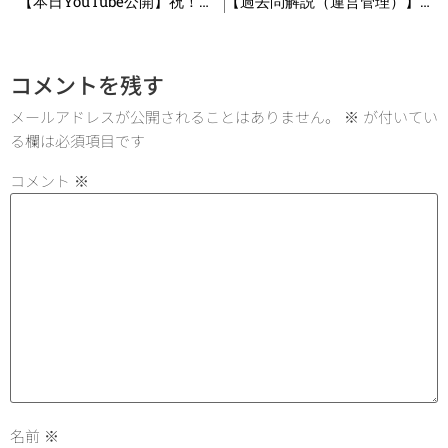
【本日YouTube公開】祝！合格！ 2次試験を突破したらやるべきこと2選_第267回
【過去問解説（運営管理）】R5 第36問 JANシンボル
コメントを残す
メールアドレスが公開されることはありません。
※
が付いてい
る欄は必須項目です
コメント
※
名前
※