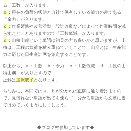
る「工数」が入ります。
ｂ
：現在の負荷の状態と⾃社で保有している能⼒の差である
「余⼒」が入ります。
ｃ
：作業習熟や改善活動、設計改良などによって作業時間を
減
らすこと
、とありますので「工数低減」が入ります。
ｄ
：山積山崩という単語は初見の方も多いかと思いますが、
山
積
は、工程の負荷を積み重ねていくことで、
山崩
とは、生産能
力に応じた日生産計画を策定することです。
以上から、ａ：工数 ｂ：余力 ｃ：工数低減 ｄ：工数の山
積山崩 が入りますので
正解は
選択肢イ
となります。
ちなみに、本問ではａ、ｂが分かれば正解に辿り着けますの
で、見慣れない単語が出ても焦らず、分かる単語から文章に当
てはめていくようにしましょう。
◆ブログ村参加しています◆