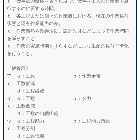
ａ 仕事量の全体を表す尺度で、仕事を１人の作業者で遂
行するのに要する時間。
ｂ 各工程または個々の作業者における、現在の作業負荷
状態と現有作業能力の
差。
ｃ 作業習熟や改善活動、設計改良などによって作業時間
を減らすこと。
ｄ 作業の実施時期をずらすなどにより生産の負荷平準化
を行うこと。
〔解答群〕
ア ａ：工数 ｂ：作業余裕
ｃ：工数低減
ｄ：工程編成
イ ａ：工数 ｂ：余力
ｃ：工数低減
ｄ：工数の山積山崩
ウ ａ：工程能力 ｂ：工程能力指数
ｃ：工程分割
ｄ：工数低減