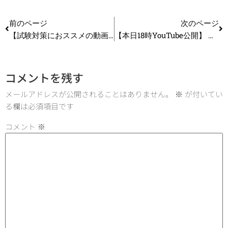
前のページ
次のページ
【試験対策におススメの動画】 【東大卒が解説！】これから勉強を始める人必見！習慣化のコツ_第214回
【本日18時YouTube公開】 中小企業診断士参考書の決定版！一発合格まとめシートのここがすごい！_第268回
コメントを残す
メールアドレスが公開されることはありません。
※
が付いてい
る欄は必須項目です
コメント
※