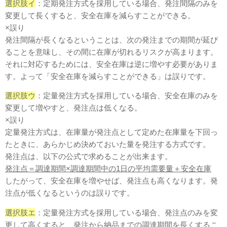
選択肢イ
：定期発注方式を採用している場合、発注間隔のみを
変更して長くすると、安全在庫を減らすことができる。
×誤り
発注間隔が長くなるということは、次の発注までの期間が延び
ることを意味し、その間に在庫が切れるリスクが高まります。
それに対応するためには、安全在庫は逆に増やす必要がありま
す。よって「安全在庫を減らすことができる」は誤りです。
選択肢ウ
：定量発注方式を採用している場合、安全在庫のみを
変更して増やすと、発注点は低くなる。
×誤り
定量発注方式は、在庫量が発注点として定めた在庫量を下回っ
たときに、あらかじめ決めておいた量を発注する方式です。
発注点は、以下の公式で求めることが出来ます。
発注点＝調達期間×調達期間中の1日の平均需要量＋安全在庫
したがって、安全在庫を増やせば、発注点も高くなります。発
注点が低くなるというのは誤りです。
選択肢エ
：定量発注方式を採用している場合、発注点のみを変
更して高くすると、発注から納品までの調達期間を長くするこ