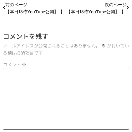
前のページ
次のページ
【本日18時YouTube公開】【中小企業診断士】2025年度版発売開始！ 一発合格まとめシート前編はここがすごい！_第318回
【本日18時YouTube公開】【中小企業診断士２次試験】R6年度2次試験 事例Ⅲの解答例と解法を解説！_第319回
コメントを残す
メールアドレスが公開されることはありません。
※
が付いてい
る欄は必須項目です
コメント
※