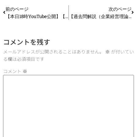
前のページ
次のページ
【本日18時YouTube公開】【R7年度 事例Ⅱ】まとめシート流 解答例＆ポイント解説_第380回
【過去問解説（企業経営理論）】R3年 第35問（設問2） 広告
コメントを残す
メールアドレスが公開されることはありません。
※
が付いてい
る欄は必須項目です
コメント
※