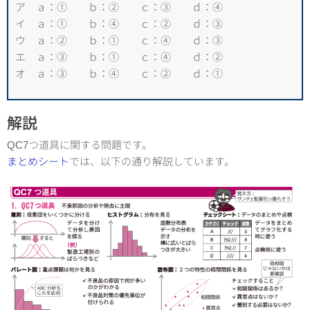
ア ａ：① ｂ：② ｃ：③ ｄ：④
イ ａ：① ｂ：④ ｃ：② ｄ：③
ウ ａ：② ｂ：① ｃ：④ ｄ：③
エ ａ：③ ｂ：① ｃ：④ ｄ：②
オ ａ：③ ｂ：④ ｃ：② ｄ：①
解説
QC7つ道具に関する問題です。
まとめシート
では、以下の通り解説しています。