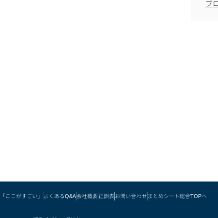
ブ
「ここがすごい」
よくあるQ&A
会社概要
正誤表
お問い合わせ
まとめシート総合TOPへ