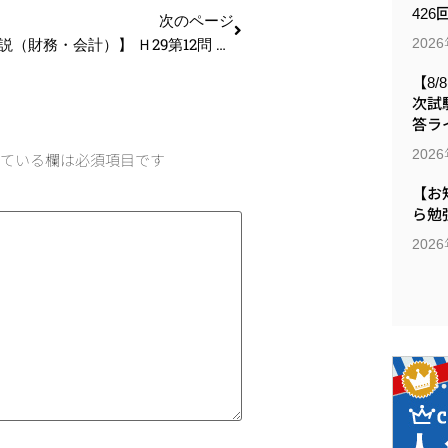
426
次のページ
【過去問解説（財務・会計）】 Ｈ29第12問 経営分析
202
【8/
次試
答ラ
202
ている欄は必須項目です
【お
ら勉
202