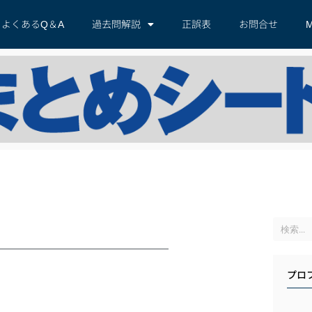
よくあるQ＆A
過去問解説
正誤表
お問合せ
M
プロ