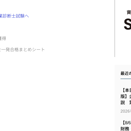
獲得
士一発合格まとめシート
最近
【本日
版】
説 第
202
【8/
財務