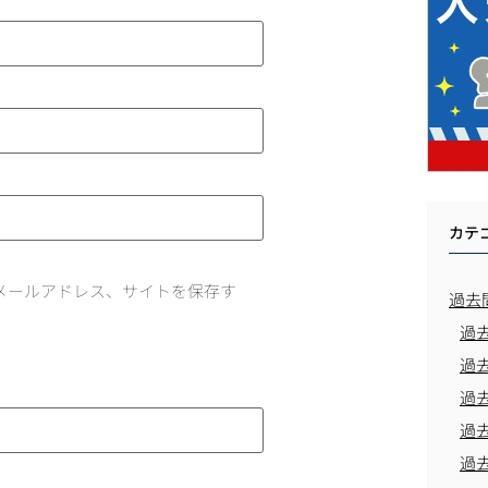
カテ
メールアドレス、サイトを保存す
過去
過
過
過
過
過