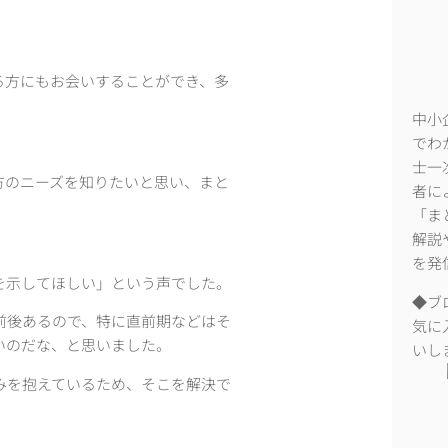
る方にもお会いすることができ、多
中小
でわ
士一
方のニーズを知りたいと思い、まと
者に
「ま
解説
を発
を示してほしい」という声でした。
◆ブ
前後あるので、特に直前期などはそ
気に
いのだな、と思いました。
いし
みを抱えているため、そこを解決で