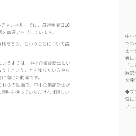
格チャンネル」では、毎週金曜日18
画を毎週アップしています。
中小
でわ
資格だろう、ということについて説
士一
者に
というよりは、中小企業診断士とい
「ま
ろう？ということを知りたい方やち
解説
方に向けた動画です。
を発
これらの動画で、中小企業診断士が
◆ブ
に興味を持っていただければ嬉しい
気に
いし