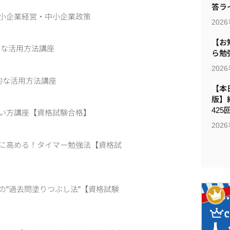
答ラ
中小企業経営・中小企業政策
202
【お
的な活用方法講座
ら勉
202
果的な活用方法講座
【本日
版】
425
使い方講座【資格試験合格】
202
的に高める！タイマー勉強法【資格試
の”過去問塗りつぶし法”【資格試験