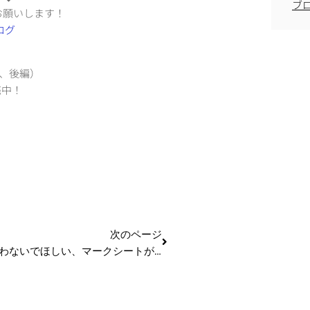
ブ
お願いします！
編、後編）
売中！
次のページ
できれば使わないでほしい、マークシートがわからない時の禁断の秘儀