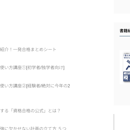
書籍
を紹介！一発合格まとめシート
い方講座①[初学者/独学者向け]
い方講座②[経験者/絶対に今年の2
用する「資格合格の公式」とは？
強に欠かせない計画の立て方 ５つ