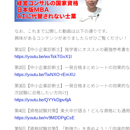
なお、これまで公開した動画は以下の通りです。
興味があるコンテンツがありましたらぜひご覧ください！
第1回【中小企業診断士】独学者にオススメの最強参考書
https://youtu.be/wxTskTGvX1I
第2回【中小企業診断士】一発合格まとめシートの効果的な使
https://youtu.be/TwNXO-rEmXU
第3回【中小企業診断士】一発合格まとめシートの効果的な使
次試験に合格したい方向け]
https://youtu.be/QYYkDjpv6jA
第4回【資格試験対策】東大卒が語る！どんな資格にも通
https://youtu.be/rv9MDDPgCsE
第5回【資格試験対策】「勉強力」を高めよう！①効率的勉