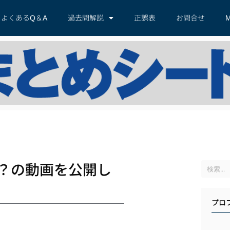
よくあるQ＆A
過去問解説
正誤表
お問合せ
M
？の動画を公開し
プロ