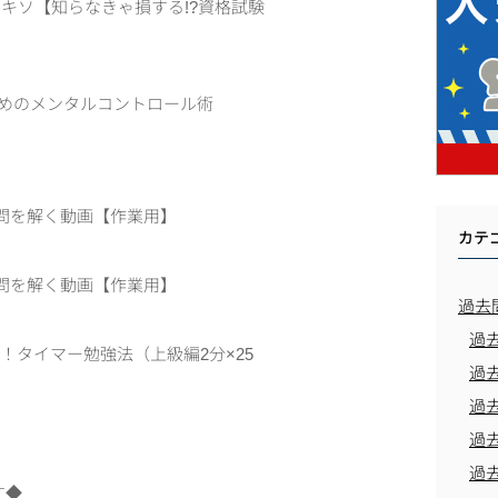
のキソ【知らなきゃ損する!?資格試験
ためのメンタルコントロール術
て過去問を解く動画【作業用】
カテ
て過去問を解く動画【作業用】
過去
過
ップ！タイマー勉強法（上級編2分×25
過
過
過
過
す◆