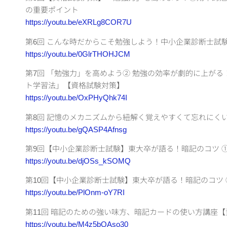
の重要ポイント
https://youtu.be/eXRLg8COR7U
第6回 こんな時だからこそ勉強しよう！中小企業診断士試
https://youtu.be/0GlrTHOHJCM
第7回 「勉強力」を高めよう② 勉強の効率が劇的に上が
ト学習法」【資格試験対策】
https://youtu.be/OxPHyQhk74I
第8回 記憶のメカニズムから紐解く覚えやすくて忘れにく
https://youtu.be/gQASP4Afnsg
第9回【中小企業診断士試験】東大卒が語る！暗記のコツ 
https://youtu.be/djOSs_kSOMQ
第10回【中小企業診断士試験】東大卒が語る！暗記のコツ
https://youtu.be/PlOnm-oY7RI
第11回 暗記のための強い味方、暗記カードの使い方講座
https://youtu.be/M4z5bQAso30