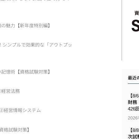
験の魅力【新年度特別編】
る！シンプルで効果的な「アウトプッ
い記憶術【資格試験対策】
最近
①経営法務
【8/
財務
426
 ②経営情報システム
202
【資格試験対策】
【8/
次試