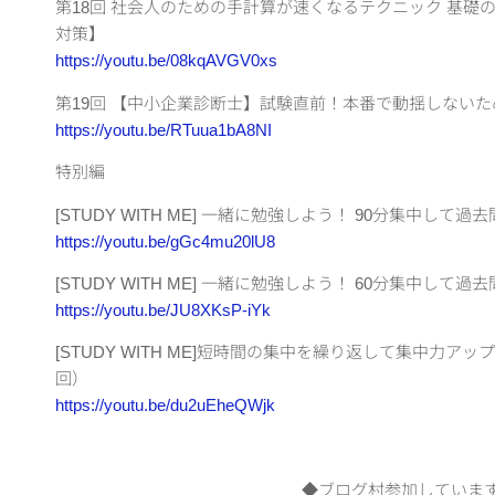
第18回 社会人のための手計算が速くなるテクニック 基礎
対策】
https://youtu.be/08kqAVGV0xs
第19回 【中小企業診断士】試験直前！本番で動揺しない
https://youtu.be/RTuua1bA8NI
特別編
[STUDY WITH ME] 一緒に勉強しよう！ 90分集中し
https://youtu.be/gGc4mu20lU8
[STUDY WITH ME] 一緒に勉強しよう！ 60分集中し
https://youtu.be/JU8XKsP-iYk
[STUDY WITH ME]短時間の集中を繰り返して集中力ア
回）
https://youtu.be/du2uEheQWjk
◆ブログ村参加していま