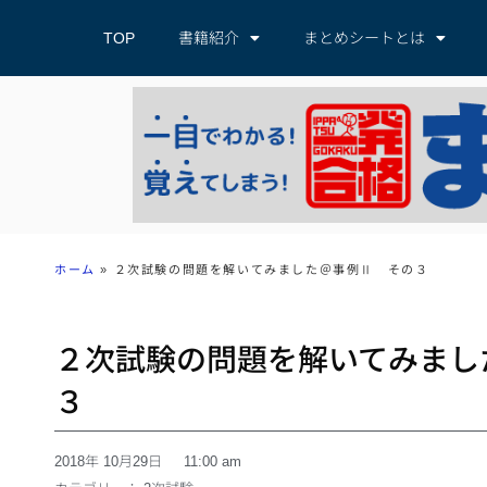
TOP
書籍紹介
まとめシートとは
ホーム
»
２次試験の問題を解いてみました＠事例Ⅱ その３
２次試験の問題を解いてみまし
３
2018年 10月29日
11:00 am