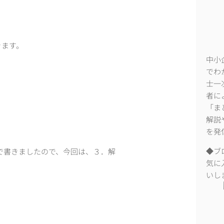
きます。
中小
でわ
士一
者に
「ま
解説
を発
◆ブ
で書きましたので、今回は、３．解
気に
いし