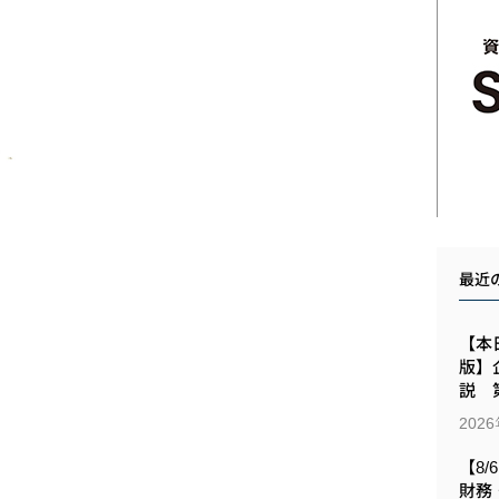
最近
【本日
版】
説 第
202
【8/
財務