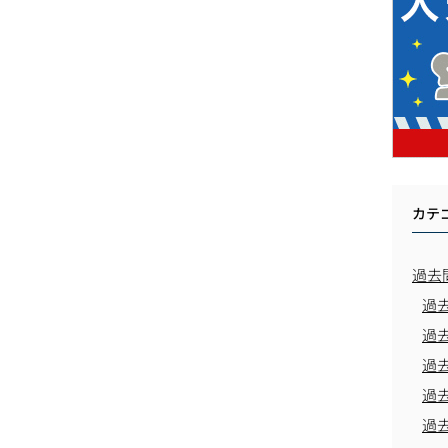
カテ
過去
過
過
過
過
過