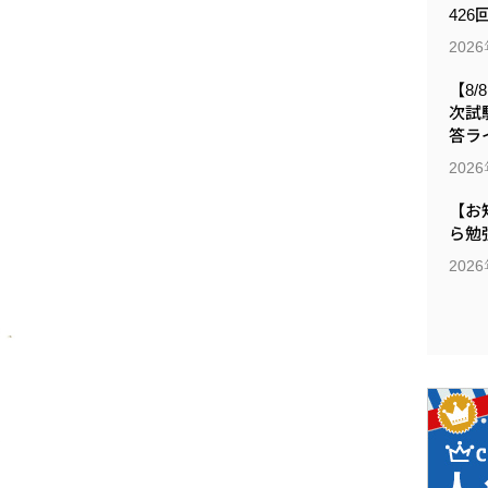
426
202
【8/
次試
答ラ
202
【お
ら勉
202