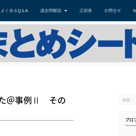
よくあるQ＆A
過去問解説
正誤表
お問合せ
M
た＠事例Ⅱ その
プロ