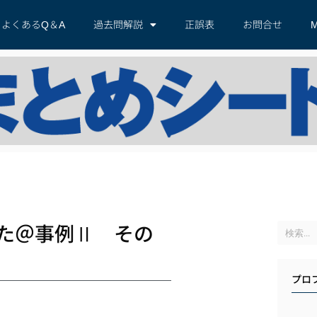
よくあるQ＆A
過去問解説
正誤表
お問合せ
M
た＠事例Ⅱ その
プロ