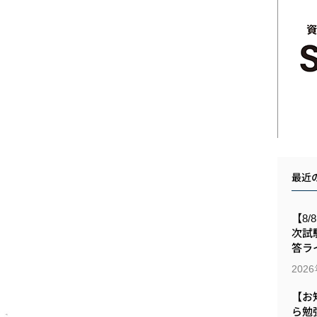
最近
【8/
次試
答ラ
202
【お
ら勉