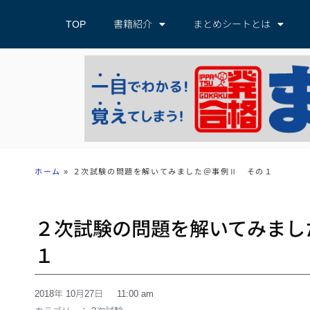
TOP
書籍紹介
まとめシートとは
ホーム
»
２次試験の問題を解いてみました＠事例Ⅱ その１
２次試験の問題を解いてみまし
１
2018年 10月27日
11:00 am