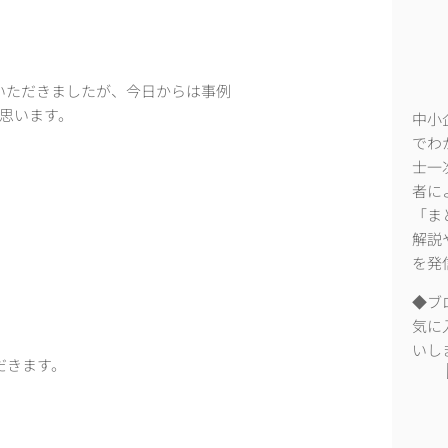
いただきましたが、今日からは事例
思います。
中小
でわ
士一
者に
「ま
解説
を発
◆ブ
気に
いし
だきます。