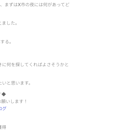
、まずはX市の夜には何があってど
えました。
起する。
きに何を探してくればよさそうかと
たいと思います。
す◆
お願いします！
獲得