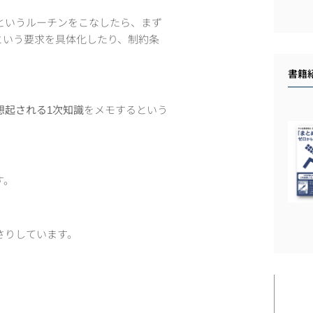
というルーチンをこなしたら、まず
という要求を具体化したり、制約条
書籍
想起される1次知識
をメモするという
す。
さりしています。