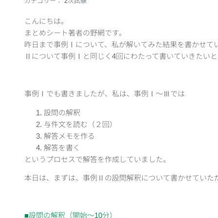
カテゴリー：
2次試験
こんにちは。
まとめシート著者の野網です。
昨日まで事例Ⅰについて、私が解いてみた結果を書かせて
Ⅱについて事例Ⅰと同じく4回にわたって書いていきたいと
事例Ⅰでも書きましたが、私は、事例Ⅰ～Ⅲでは
設問の解釈
与件文を読む（２回）
解答メモを作る
解答を書く
というプロセスで解答を作成していました。
本日は、まずは、事例Ⅱの設問解釈について書かせていた
■設問の解釈（開始～10分）