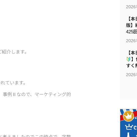
202
【本日
版】
425
202
ご紹介します。
【本
】
すく解
202
かれています。
、事例Ⅱなので、マーケティング的
と考えましたのでこの時点で、字数