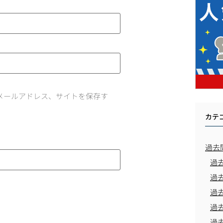
メールアドレス、サイトを保存す
カテ
過去
過
過
過
過
過