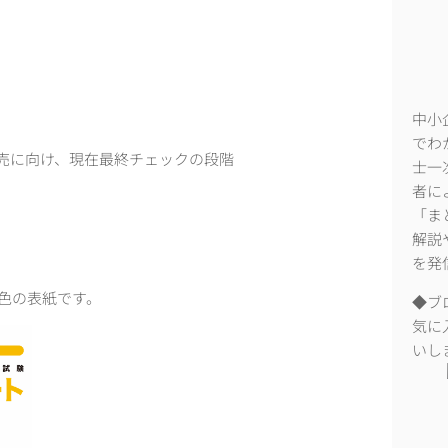
中小
でわ
発売に向け、現在最終チェックの段階
士一
者に
「ま
解説
を発
黄色の表紙です。
◆ブ
気に
いし