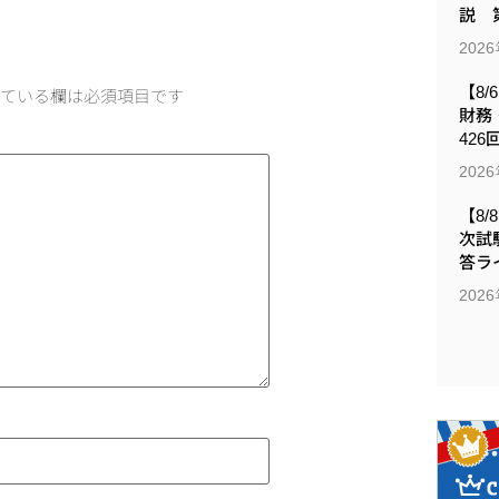
説 第
202
【8/
ている欄は必須項目です
財務
426
202
【8/
次試
答ラ
202