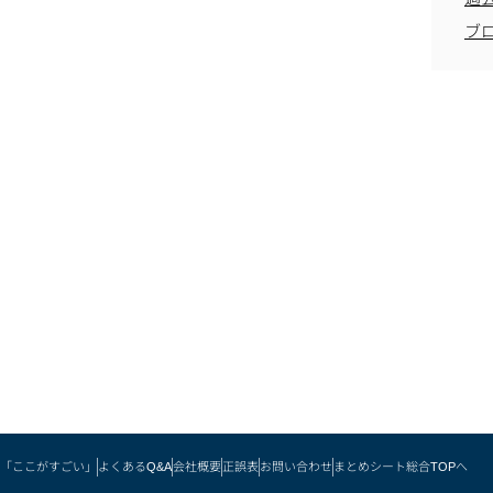
ブ
「ここがすごい」
よくあるQ&A
会社概要
正誤表
お問い合わせ
まとめシート総合TOPへ