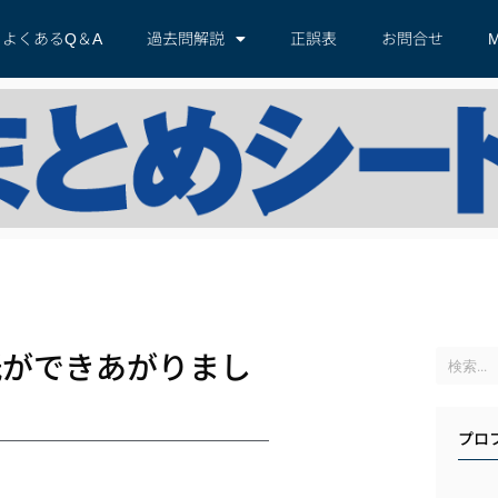
よくあるQ＆A
過去問解説
正誤表
お問合せ
M
紙ができあがりまし
プロ