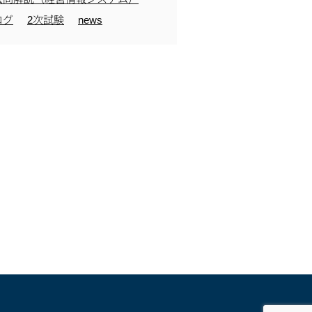
ログ
2次試験
news