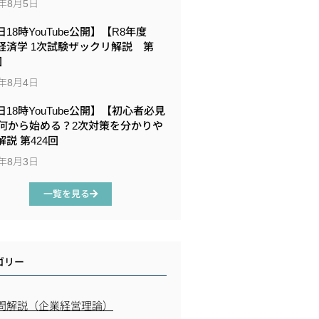
6年8月5日
18時YouTube公開】【R8年度
経済学 1次試験ザックリ解説 第
回
6年8月4日
日18時YouTube公開】【初心者必見
何から始める？2次対策を分かりや
説 第424回
6年8月3日
一覧を見る
ゴリー
問解説（企業経営理論）