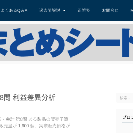
よくあるQ＆A
過去問解説
正誤表
お問合せ
M
8問 利益差異分析
プロ
務・会計 第8問 ある製品の販売予算
売量が 1,600 個、実際販売価格が