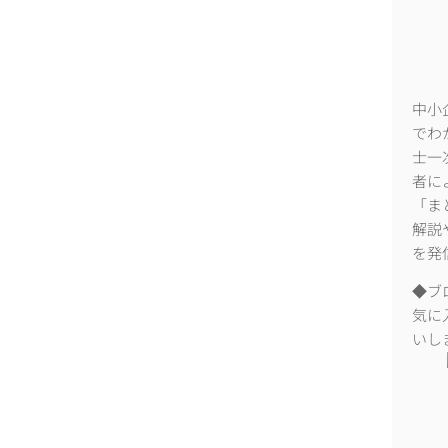
中小
でわ
士一
者に
「ま
解説
を発
◆ブ
気に
いし