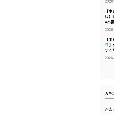
202
【本日
版】
425
202
【本
】
すく解
202
カテ
過去