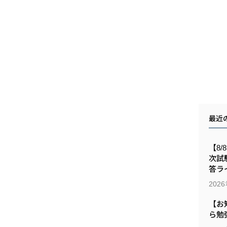
最近
【8/
次試
答ラ
202
【お
ら勉