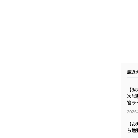
最近
【8/
次試
答ラ
202
【お
ら勉