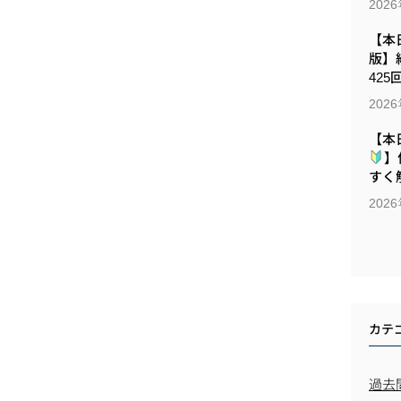
202
【本日
版】
425
202
【本
】
すく解
202
カテ
過去