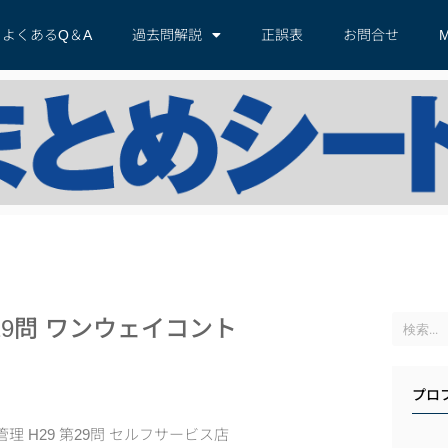
よくあるQ＆A
過去問解説
正誤表
お問合せ
M
29問 ワンウェイコント
プロ
理 H29 第29問 セルフサービス店