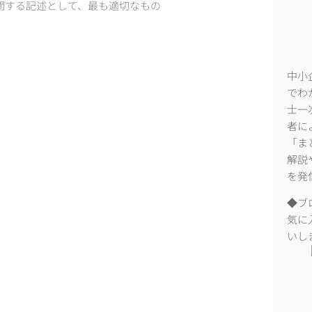
関する記述として、最も適切なもの
中小
でわ
士一
者に
「ま
解説
を発
◆ブ
気に
いし