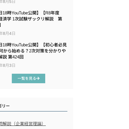
6年8月5日
18時YouTube公開】【R8年度
経済学 1次試験ザックリ解説 第
回
6年8月4日
日18時YouTube公開】【初心者必見
何から始める？2次対策を分かりや
説 第424回
6年8月3日
一覧を見る
ゴリー
問解説（企業経営理論）