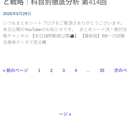
と戦略｜科目別徹底分析 第414回
2026年5月29日
いつもまとめシートブログをご覧頂きありがとうございます。
本日公開のYouTubeのお知らせです。 まとめシート流！絶対合
格チャンネル 【本日18時動画公開
】 【最新版】R8一次試験
合格率データで見る難
2
…
« 前のページ
1
3
4
39
次のペ
ージ »