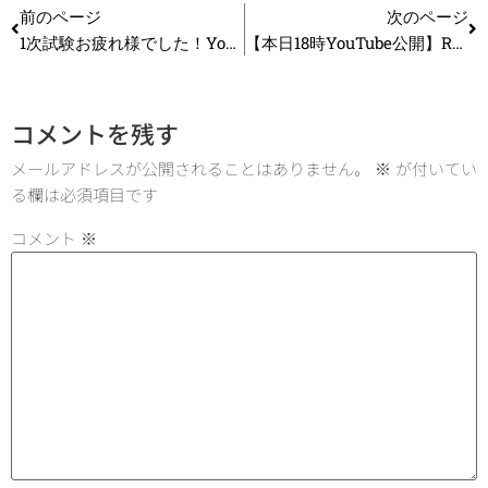
前のページ
次のページ
1次試験お疲れ様でした！YouTube公開【2次試験対策】最初の一歩はこれ！12週間で合格するための完全ロードマップ_第361回
【本日18時YouTube公開】R7年度 1次試験 「財務・会計」ざっくり解説_第363回
コメントを残す
メールアドレスが公開されることはありません。
※
が付いてい
る欄は必須項目です
コメント
※