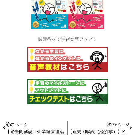
関連教材で学習効率アップ！
前のページ
次のページ
【過去問解説（企業経営理論）】R5(再試) 第8問 イノベーションと補完的資産 #中小企業診断士試験
【過去問解説（経済学）】R6 第11問 設問1 IS-LM分析 #中小企業診断士試験