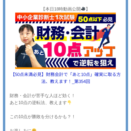
【本日18時動画公開
】
【50点未満必見】財務会計で「あと10点」確実に取る方
法、教えます！_第354回
財務・会計が苦手な人ほど効く！
あと10点の逆転法、教えます
この10点が勝敗を分けるかも？！
お楽しみに