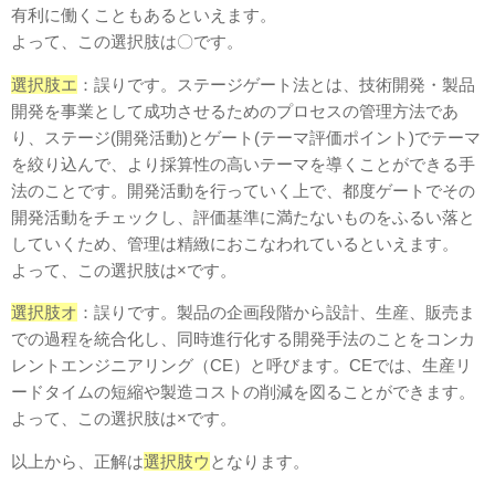
有利に働くこともあるといえます。
よって、この選択肢は〇です。
選択肢エ
：誤りです。
ステージゲート法とは、技術開発・製品
開発を事業として成功させるためのプロセスの管理方法であ
り、ステージ(開発活動)とゲート(テーマ評価ポイント)でテーマ
を絞り込んで、より採算性の高いテーマを導くことができる手
法のことです。
開発活動を行っていく上で、都度ゲートでその
開発活動をチェックし、評価基準に満たないものをふるい落と
していくため、管理は精緻におこなわれているといえます。
よって、この選択肢は×です。
選択肢オ
：誤りです。製品の企画段階から設計、⽣産、販売ま
での過程を統合化し、同時進⾏化する開発手法のことをコンカ
レントエンジニアリング（CE）と呼びます。CEでは、⽣産リ
ードタイムの短縮や製造コストの削減を図ることができます。
よって、この選択肢は×です。
以上から、正解は
選択肢ウ
となります。