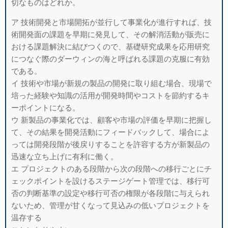
切なものはどれか。
ア 技術開発と市場開拓が並行して事業化が進行すれば、技
術開発面の課題を早期
に発見して、その解消活動が販売に
おける課題解決に結びつくので、基礎研究成
果を応用研究
につなぐ際のダーウィンの海と呼ばれる課題の克服に有効
である。
イ 技術や市場が新規の製品の開発に取り組む場合、現場で
培った経験や知識の活
用が開発時間やコストを節約するキ
ーポイントになる。
ウ 新製品の事業化では、顧客や市場の評価を早期に把握し
て、その結果を開発活
動にフィードバックして、場合によ
っては開発段階が後戻りすることを許容する
方が新製品の
迅速な立ち上げに有利に働く。
エ プロジェクトのある段階から次の段階への移行ごとにチ
ェックポイントを設け
るステージゲート管理では、移行可
否の判断基準の設定や移行可否の権限が各段
階に与えられ
ないため、管理が甘くなって見込みの低いプロジェクトを
温存する