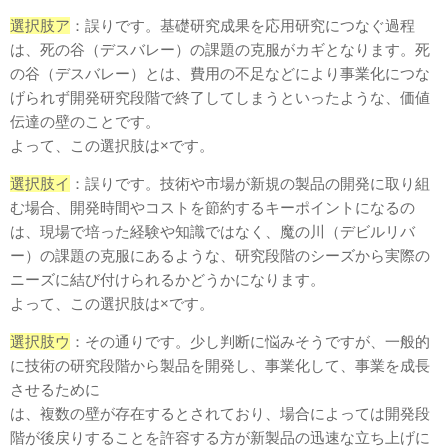
選択肢ア
：誤りです。基礎研究成果を応用研究につなぐ過程
は、死の谷（デスバレー）の課題の克服がカギとなります。死
の谷（デスバレー）とは、費用の不足などにより事業化につな
げられず開発研究段階で終了してしまうといったような、価値
伝達の壁のことです。
よって、この選択肢は×です。
選択肢イ
：誤りです。技術や市場が新規の製品の開発に取り組
む場合、開発時間やコストを節約するキーポイントになるの
は、現場で培った経験や知識ではなく、魔の川（デビルリバ
ー）の課題の克服にあるような、研究段階のシーズから実際の
ニーズに結び付けられるかどうかになります。
よって、この選択肢は×です。
選択肢ウ
：その通りです。少し判断に悩みそうですが、一般的
に技術の研究段階から製品を開発し、事業化して、事業を成長
させるために
は、複数の壁が存在するとされており、場合によっては開発段
階が後戻りすることを許容する方が新製品の迅速な立ち上げに