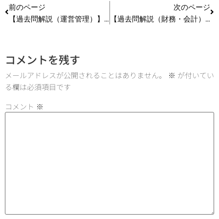
前のページ
次のページ
【過去問解説（運営管理）】R1 第11問 QC7つ道具
【過去問解説（財務・会計）】R1 第12問 CF計算書
コメントを残す
メールアドレスが公開されることはありません。
※
が付いてい
る欄は必須項目です
コメント
※