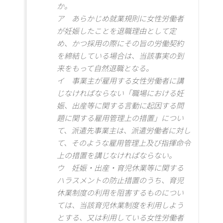
か。
ア あらかじめ就業規則に女性労働者
が妊娠したことを退職理由として定
め、かつ採用の際にその旨の労働契約
を締結している場合は、当該事実の到
来をもって自然退職となる。
イ 事業主が雇用する女性労働者に講
じなければならない「職場における妊
娠、出産等に関する言動に起因する問
題に関する雇用管理上の措置」につい
て、派遣先事業主は、派遣労働者に対し
て、そのような雇用管理上及び指揮命令
上の措置を講じなければならない。
ウ 妊娠・出産・育児休業等に関する
ハラスメントの防止措置のうち、育児
休業制度の利用を阻害するものについ
ては、当該育児休業制度を利用しよう
とする、又は利用している女性労働者