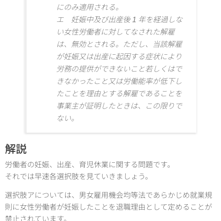
にのみ適用される。
エ 妊娠中及び出産後 1 年を経過しな
い女性労働者に対してなされた解雇
は、無効とされる。ただし、当該解雇
が妊娠又は出産に起因する症状により
労務の提供ができないこと若しくはで
きなかったこと又は労働能率が低下し
たことを理由とする解雇であることを
事業主が証明したときは、この限りで
ない。
解説
労働者の妊娠、出産、育児休業に関する問題です。
それでは早速各選択肢を見ていきましょう。
選択肢アについては、男女雇用機会均等法であらかじめ就業規
則に女性労働者が妊娠したことを退職理由として定めることが
禁止されています。