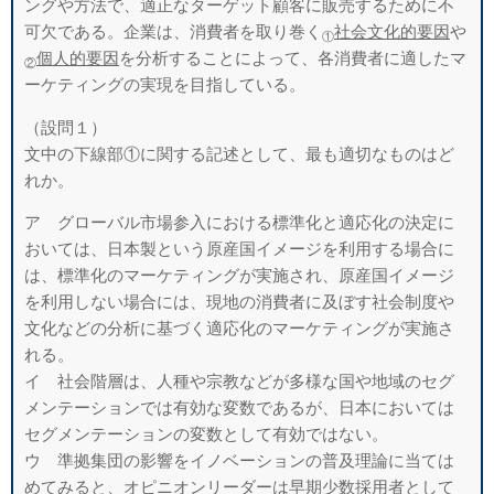
ングや方法で、適正なターゲット顧客に販売するために不
可欠である。企業は、消費者を取り巻く
社会文化的要因
や
①
個人的要因
を分析することによって、各消費者に適したマ
②
ーケティングの実現を目指している。
（設問１）
文中の下線部①に関する記述として、最も適切なものはど
れか。
ア グローバル市場参入における標準化と適応化の決定に
おいては、日本製という原産国イメージを利用する場合に
は、標準化のマーケティングが実施され、原産国イメージ
を利用しない場合には、現地の消費者に及ぼす社会制度や
文化などの分析に基づく適応化のマーケティングが実施さ
れる。
イ 社会階層は、人種や宗教などが多様な国や地域のセグ
メンテーションでは有効な変数であるが、日本においては
セグメンテーションの変数として有効ではない。
ウ 準拠集団の影響をイノベーションの普及理論に当ては
めてみると、オピニオンリーダーは早期少数採用者として