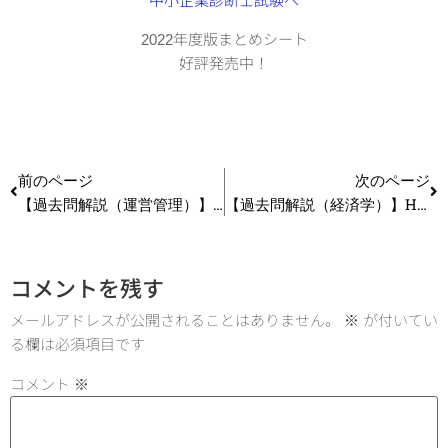
2022年度版まとめシート
好評発売中！
前のページ
次のページ
【過去問解説（運営管理）】H27第4問 SLP
【過去問解説（経済学）】H24 第23問 ゲーム理論
コメントを残す
メールアドレスが公開されることはありません。
※
が付いてい
る欄は必須項目です
コメント
※