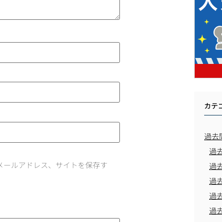
カテ
過去
過
メールアドレス、サイトを保存す
過
過
過
過