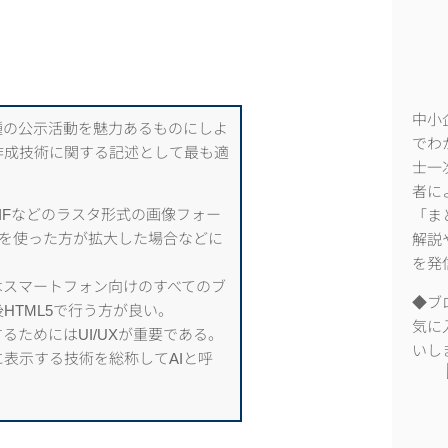
中小
種の公示活動を魅力あるものにしよ
でわ
作成技術に関する記述として最も適
士一
者に
GIFなどのラスタ形式の画像フォー
「ま
のを使った方が拡大した場合などに
解説
を発
いはスマートフォン向けのすべてのブ
◆ブ
HTML5で行う方が良い。
気に
るためにはUI/UXが重要である。
いし
表示する技術を総称してAIと呼