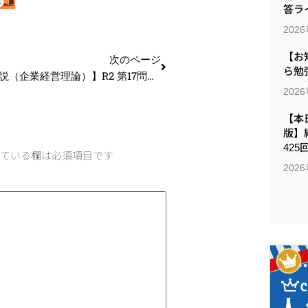
答ラ
202
【お
次のページ
ら勉
【過去問解説（企業経営理論）】R2 第17問 成長戦略と多角化
202
【本日
版】
425
ている欄は必須項目です
202