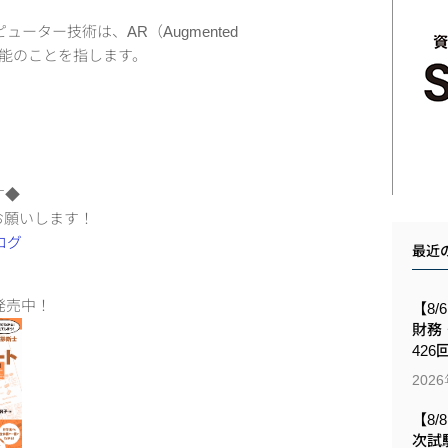
ーター技術は、AR（Augmented
e）は人工知能のことを指します。
す◆
お願いします！
最近
発売中！
【8/
財務
426
202
【8/
次試