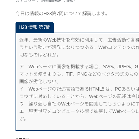
カテゴリー：
過去問解説（情報）
今日は情報のH28第7問について解説します。
H28 情報 第7問
近年、最新のWeb技術を有効に利用して、広告活動や各
うという動きが活発になりつつある。Webコンテンツの
切なものはどれか。
ア Webページに画像を掲載する場合、SVG、JPEG、
マットを使うよりも、TIF、PNGなどのベクタ形式のも
画像が劣化しない。
イ Webページの記述言語であるHTML5 は、PCある
ラウザに対応していることから、Webページの記述は今後
ウ 繰り返し自社のWebページを閲覧してもらうようにす
エ 現実世界をコンピュータ技術で拡張してWebページに
ぶ。