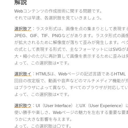
解説
Webコンテンツの作成技術に関する問題です。
それでは早速、各選択肢を見ていきましょう。
選択肢ア
：ラスタ形式は、画像を点の集まりとして表現す
JPEG、GIF、TIF、PNGなどがあります。ラスタ形式
が拡大されるために解像度が落ちて歪みが発生します。ベ
の式として表現する形式で、主なフォーマットにはSVGが
大・縮小のたびに再計算して画像を表示するために歪みは
よって、この選択肢は×です。
選択肢イ
：HTML5は、Webページの記述言語であるHTML（Hyper
回目の改定版で、動画や音声などのマルチメディア機能が
はブラウザによって異なり、すべてのブラウザが対応して
よって、この選択肢は×です。
選択肢ウ
：UI（User Interface）とUX（User Exper
使い勝手や楽しさ、Webページの魅力を左右する重要な要
うかに大きな影響を与えます。
よって、この選択肢は〇です。