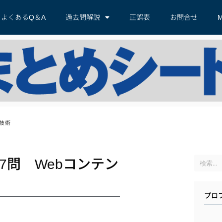
よくあるQ＆A
過去問解説
正誤表
お問合せ
M
技術
7問 Webコンテン
プロ