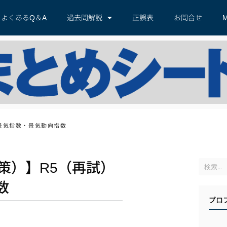
よくあるQ＆A
過去問解説
正誤表
お問合せ
M
 景気指数・景気動向指数
策）】R5（再試）
指数
プロ