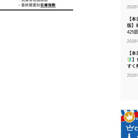
202
【本日
版】
425
202
【本
】
すく解
202