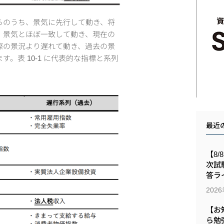
らのうち、景気に先⾏して動き、将
、景気とほぼ⼀致して動き、現在の
際の景況より遅れて動き、過去の景
。表 10-1 に代表的な指標と系列
最近
【8/
次試
答ラ
202
【お
ら勉