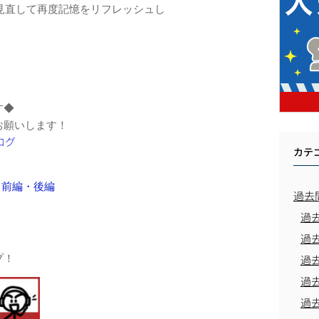
見直して再度記憶をリフレッシュし
す◆
お願いします！
カテ
 前編・後編
過去
過
過
プ！
過
過
過