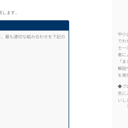
説します。
中小
て、最も適切な組み合わせを下記の
でわ
士一
者に
「ま
解説
を発
◆ブ
気に
いし