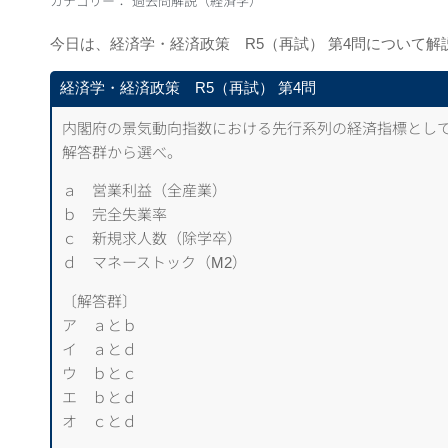
カテゴリー：
過去問解説（経済学）
今日は、経済学・経済政策 R5（再試） 第
4問について解
経済学・経済政策 R5（再試） 第4問
内閣府の景気動向指数における先行系列の経済指標とし
解答群から選べ。
ａ 営業利益（全産業）
ｂ 完全失業率
ｃ 新規求人数（除学卒）
ｄ マネーストック（M2）
〔解答群〕
ア ａとｂ
イ ａとｄ
ウ ｂとｃ
エ ｂとｄ
オ ｃとｄ