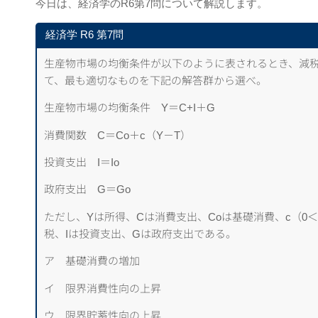
今日は、経済学のR6第7問について解説します。
経済学 R6 第7問
生産物市場の均衡条件が以下のように表されるとき、減
て、最も適切なものを下記の解答群から選べ。
生産物市場の均衡条件 Y＝C+I＋G
消費関数 C＝Co＋c（Y－T）
投資支出 I＝Io
政府支出 G＝Go
ただし、Yは所得、Cは消費支出、Coは基礎消費、c（0＜
税、Iは投資支出、Gは政府支出である。
ア 基礎消費の増加
イ 限界消費性向の上昇
ウ 限界貯蓄性向の上昇