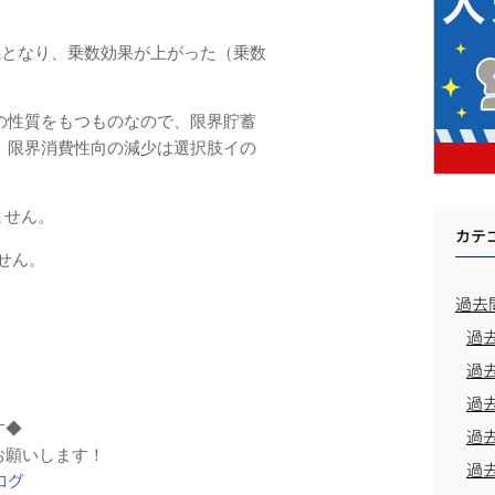
5=-1となり、乗数効果が上がった（乗数
。
の性質をもつものなので、限界貯蓄
。限界消費性向の減少は選択肢イの
ません。
カテ
せん。
過去
過
過
過
す◆
過
お願いします！
過