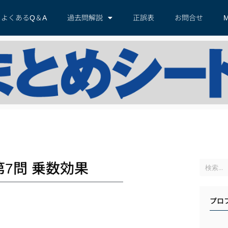
よくあるQ＆A
過去問解説
正誤表
お問合せ
M
7問 乗数効果
プロ