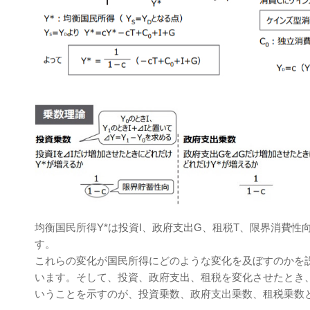
均衡国⺠所得Y*は投資I、政府⽀出G、租税T、限界消費性
す。
これらの変化が国⺠所得にどのような変化を及ぼすのかを
います。そして、投資、政府⽀出、租税を変化させたとき
いうことを⽰すのが、投資乗数、政府⽀出乗数、租税乗数