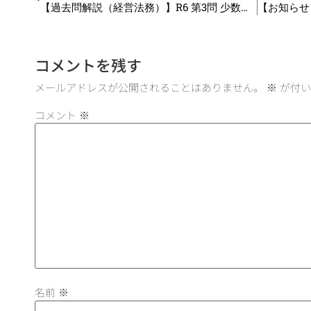
【過去問解説（経営法務）】R6 第3問 少数株主権
コメントを残す
メールアドレスが公開されることはありません。
※
が付い
コメント
※
名前
※