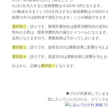
cに0.1を代入すると租税乗数は-0.1/0.9=-1/9となります。
cの数値を大きくして0.5を代入すると租税乗数は-0.5/0.
効果の大小は絶対値で測定されます）ことが確認できます
選択肢ウ
：誤りです。限界貯蓄性向は限界消費性向の反対
性向の上昇は、限界消費性向の減少とイコールになります
反対になりますので、乗数効果は下がってしまいます。
選択肢エ
：誤りです。政府支出Gは乗数効果に影響を与え
選択肢オ
：誤りです。投資支出Iは乗数効果に影響を与えま
以上から、正解は
選択肢イ
となります。
◆ブログ村参加していま
気に入っていただけたら、クリック