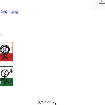
ブ
 前編・後編
プ！
次のページ