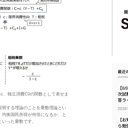
最近
【8/
向c、独⽴消費C0の関数として表せま
次試
答ラ
説明する理論のことを乗数理論とい
202
、均衡国⺠所得が何倍になるか、と
【お
といった乗数です。
ら勉