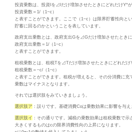
投資乗数は、投資Iを⊿Iだけ増加させたときにどれだけY*
投資乗数＝1/（1−c）
と表すことができます。ここで（1−c）は限界貯蓄性向とい
貯蓄に回るのかということを表しています。
政府⽀出乗数とは、政府⽀出Gを⊿Gだけ増加させたときに
政府⽀出乗数＝1/（1−c）
と表すことができます。
租税乗数とは、租税Tを⊿Tだけ増加させたときにどれだけ
租税乗数＝−c/（1−c）
と表すことができます。租税が増えると、その分消費に充
乗数はマイナスとなります。
それでは選択肢をみていきましょう。
選択肢ア
：誤りです。基礎消費Coは乗数効果に影響を与え
選択肢イ
：その通りです。減税の乗数効果は租税乗数で示
大きくするものはcの限界消費性向の上昇になります。
cに0〜1の数値を代入してみましょう。