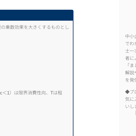
税の乗数効果を大きくするものとし
中小
でわ
士一
者に
「ま
解説
を発
◆ブ
c＜1）は限界消費性向、Tは租
気に
いし