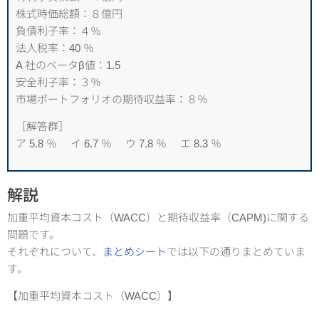
株式時価総額：８億円
負債利子率：４％
法人税率：40 ％
A 社のベータβ値：1.5
安全利子率：３％
市場ポートフォリオの期待収益率：８％
［解答群］
ア 5.8 ％ イ 6.7 ％ ウ 7.8 ％ エ 8.3 ％
解説
加重平均資本コスト（WACC）と期待収益率（CAPM)に関する
問題です。
それぞれについて、
まとめシート
では以下の通りまとめていま
す。
【加重平均資本コスト（WACC）】