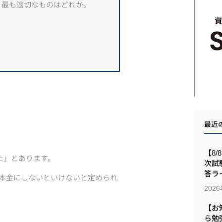
、最も適切なものはどれか。
最近
【8/
た」とあります。
次試
答ラ
資本金にしないといけないと定められ
202
【お
ら勉