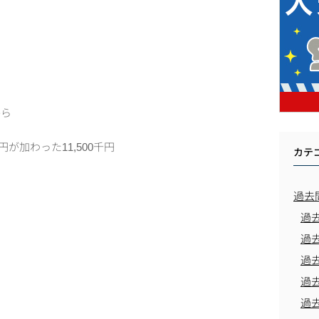
から
円が加わった11,500千円
カテ
過去
過
過
過
過
過