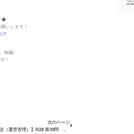
ブ
す◆
お願いします！
編、後編）
売中！
次のページ
【過去問解説（運営管理）】H28 第39問 販売データ分析