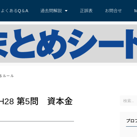
よくあるQ＆A
過去問解説
正誤表
お問合せ
M
るルール
28 第5問 資本金
プロ