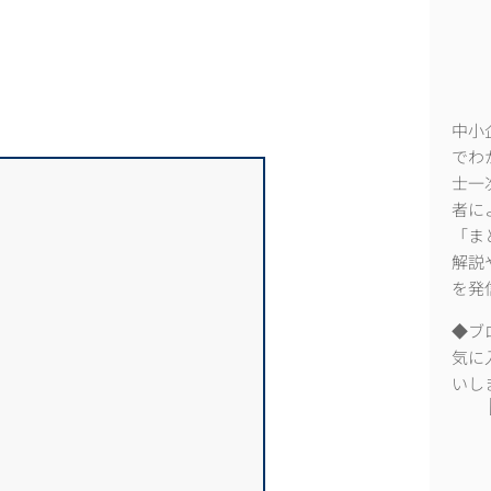
中小
でわ
士一
者に
「ま
解説
を発
◆ブ
気に
いし