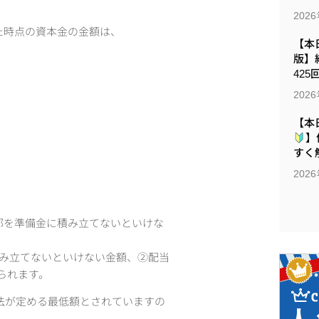
。
202
った時点の資本金の金額は、
【本日
版】
425
202
【本
】
すく解
202
部を準備金に積み立てないといけな
積み立てないといけない金額、②配当
えられます。
法が定める最低額とされていますの