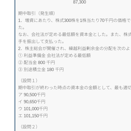
＿＿＿＿＿＿＿＿＿＿＿＿_
87,300
期中取引（発生順）
1．増資にあたり、株式300株を1株当たり70千円の価
た。
なお、会社法が定める最低額を資本金とした。また、株式
手を振出して支払った。
2．株主総会が開催され、繰越利益剰余金の分配を次のよ
① 利益準備金 会社法が定める最低額
② 配当金 800 千円
③ 別途積立金 180 千円
（設問１）
期中取引が終わった時点の資本金の金額として、最も適
ア 90,500千円
イ 90,650千円
ウ 101,000千円
エ 101,150千円
（設問２）