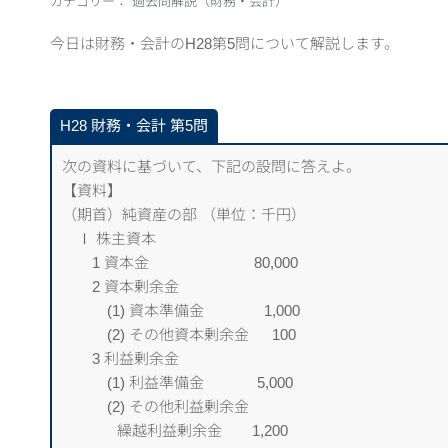
カテゴリー：
過去問解説（財務・会計）
今日は財務・会計のH28第5問について解説します。
H28 財務・会計 第5問
次の資料に基づいて、下記の設問に答えよ。
【資料】
（期首）純資産の部 （単位：千円）
＿
Ⅰ 株主資本
＿＿
1 資本金
＿＿＿＿＿＿＿
80,000
＿＿
2 資本剰余金
＿＿＿
(1) 資本準備金
＿＿＿＿
1,000
＿＿＿
(2) その他資本剰余金
＿_
100
＿＿
3 利益剰余金
＿＿＿
(1) 利益準備金
＿＿＿_
5,000
＿＿＿
(2) その他利益剰余金
_____＿
繰越利益剰余金
＿＿
1,200