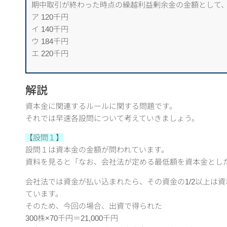
期中取引が終わった時点の繰越利益剰余金の金額として
ア 120千円
イ 140千円
ウ 184千円
エ 220千円
解説
資本金に関連するルールに関する問題です。
それでは早速各設問について考えていきましょう。
【設問１】
設問１は資本金の金額が問われています。
資料を見ると「なお、会社法が定める最低額を資本金とし
会社法では資金が払い込まれたら、その資金の1/2以上は
ています。
そのため、今回の場合、出資で得られた
300株×70千円＝21,000千円