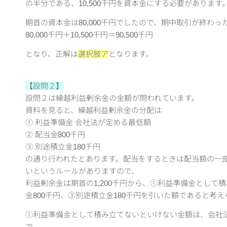
の半分である、10,500千円を資本金にする必要があります
期首の資本金は80,000千円でしたので、期中取引が終わ
80,000千円＋10,500千円＝90,500千円
となり、正解は
選択肢ア
となります。
【設問２】
設問２は繰越利益剰余金の金額が問われています。
資料を見ると、繰越利益剰余金の分配は
① 利益準備金 会社法が定める最低額
② 配当金800千円
③ 別途積立金180千円
の通り行われたとあります。配当をするときは配当額の一
いというルールがありますので、
利益剰余金は期首の1,200千円から、①利益準備金として
金800千円、③別途積立金180千円を引いた額であると考
①利益準備金として積み立てないといけない金額は、会社
で、