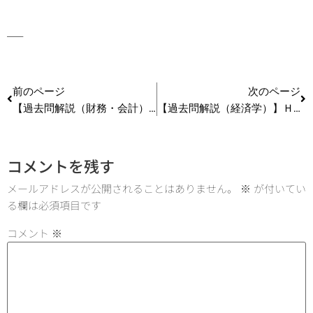
—–
前のページ
次のページ
【過去問解説（財務・会計）】Ｈ29第20問 CAPM
【過去問解説（経済学）】Ｈ29第14問 費用関数
コメントを残す
メールアドレスが公開されることはありません。
※
が付いてい
る欄は必須項目です
コメント
※