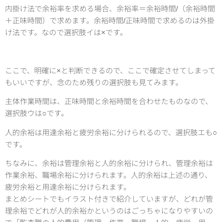
内掛け法で余裕率を求める場合、余裕率＝余裕時間/（余裕時間
＋正味時間）で求めます。余裕時間/正味時間で求めるのは外掛
け法です。なので選択肢イは×です。
ここで、明確に×と判断できるので、ここで確定させてしまって
もいいですが、念のため残りの選択肢も見てみます。
主体作業時間は、正味時間と余裕時間を合わせたものなので、
選択肢ウは○です。
人的余裕は用達余裕と疲労余裕に分けられるので、選択肢エも○
です。
ちなみに、余裕は管理余裕と人的余裕に分けられ、管理余裕は
作業余裕、職場余裕に分けられます。人的余裕は上述の通り、
疲労余裕と用達余裕に分けられます。
まとめシートでもイラスト付きで紹介していますが、どれが管
理余裕でどれが人的余裕かというのはごっちゃになりやすいの