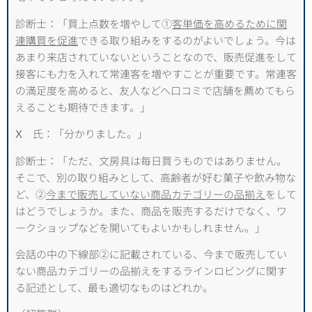
診断士：「買上点数を増やして①
客単価を高めるために関
連購買を促進
できる取り組みをするのがよいでしょう。今は
あまり来店されていないということなので、販売促進をして
接客にも力を入れて常連客を増やすことが重要です。常連客
の満足度を高めると、友人などへ口コミで店舗を薦めてもら
えることも期待できます。」
X 氏：「分かりました。」
診断士：「ただ、文房具は毎日買うものではありません。
そこで、別の取り組みとして、高齢者が好む菓子や飲み物な
ど、②
今まで販売していない商品カテゴリーの品揃え
をして
はどうでしょうか。また、商品を販売するだけでなく、ワ
ークショップなどを開いてもよいかもしれません。」
会話の中の下線部②に記載されている、今まで販売してい
ない商品カテゴリーの品揃えをするラインロビングに関す
る記述として、最も適切なものはどれか。