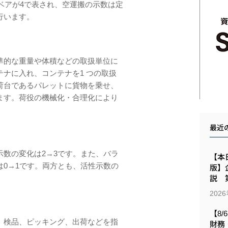
ンベアが4で表され、空運搬の⽰数は定
行います。
準的な重量や体積などの取扱単位に
ナに⼊れ、コンテナを1 つの取扱
荷台であるパレットに貨物を乗せ、
ます。荷役の機械化・合理化により
最近
数の変化は2→3です。また、バラ
【本日
0→1です。両方とも、活性示数の
版】
説 第
202
【8/
、検品、ピッキング、出荷などを指
財務