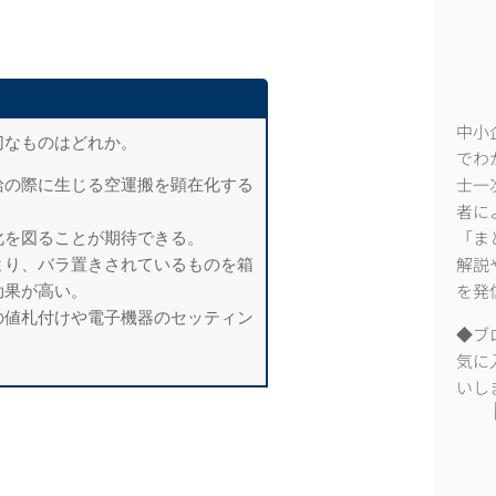
中小
切なものはどれか。
でわ
給の際に生じる空運搬を顕在化する
士一
者に
化を図ることが期待できる。
「ま
より、バラ置きされているものを箱
解説
効果が高い。
を発
の値札付けや電子機器のセッティン
◆ブ
気に
いし