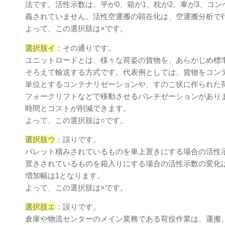
法です。活性⽰数は、平が0、箱が1、枕が2、⾞が3、コ
義されていません。活性空運搬の顕在化は、空運搬分析で
よって、この選択肢は×です。
選択肢イ
：その通りです。
ユニットロードとは、様々な荷姿の貨物を、あらかじめ標
そろえて輸送する⽅式です。代表例としては、貨物をコンテ
単位とするコンテナリゼーションや、すのこ状に作られた
フォークリフトなどで移動させるパレチゼーションがあり
時間とコストが削減できます。
よって、この選択肢は○です。
選択肢ウ
：誤りです。
パレット積みされているものを車上置きにする場合の活性示
置きされているものを箱入りにする場合の活性示数の変化は
増加幅は1となります。
よって、この選択肢は×です。
選択肢エ
：誤りです。
倉庫や物流センターのメイン業務である荷役作業は、運搬