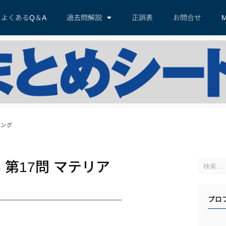
よくあるQ＆A
過去問解説
正誤表
お問合せ
M
リング
第17問 マテリア
プロ