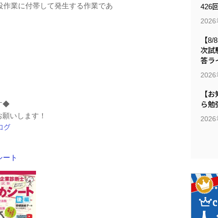
役作業に付帯して発生する作業であ
426
202
【8/
次試
答ラ
202
【お
す◆
ら勉
お願いします！
202
めシート