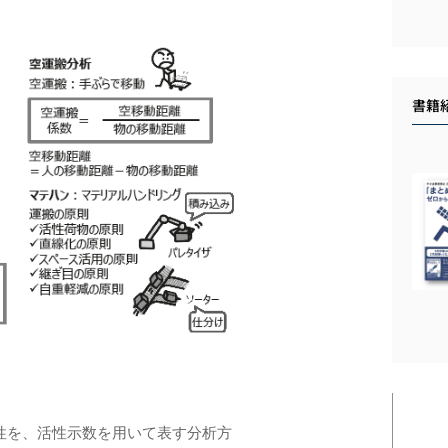
書籍
性を、活性⽰数を⽤いて表す分析方