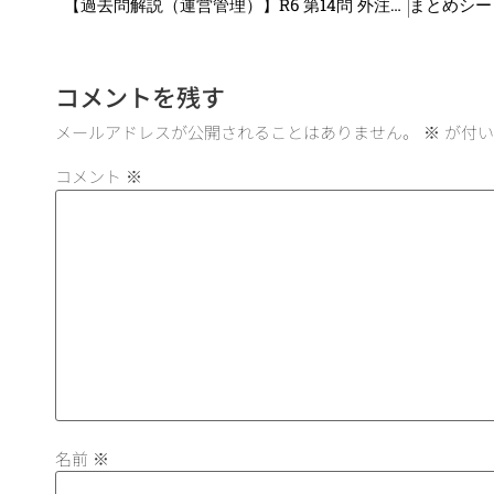
【過去問解説（運営管理）】R6 第14問 外注管理
コメントを残す
メールアドレスが公開されることはありません。
※
が付い
コメント
※
名前
※