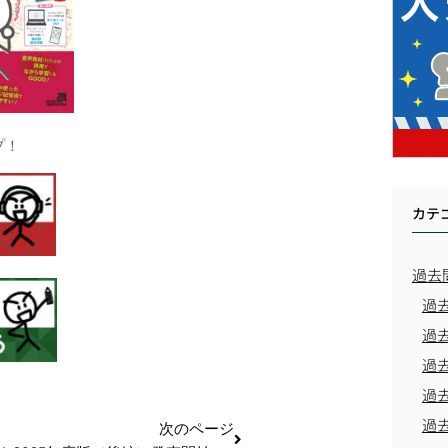
プ！
カテ
過去
過
過
過
過
過
次のページ