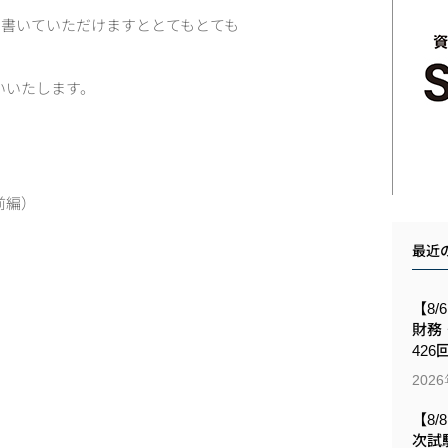
を書いていただけますととてもとても
いいたします。
前編）
！
最近
【8/
財務
426
202
【8/
次試