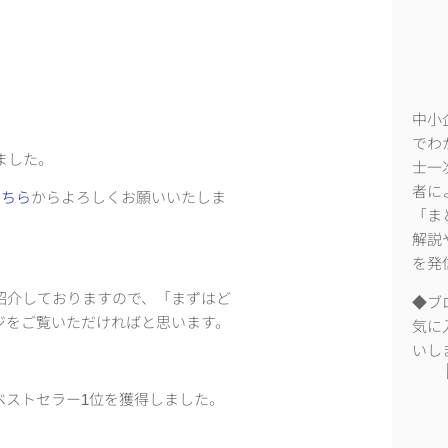
中小
でわ
ました。
士一
者に
こちら
からよろしくお願いいたしま
「ま
解説
を発
紹介しておりますので、「まずはど
◆ブ
ジをご覧いただければと思います。
気に
いし
ベストセラー1位を獲得しました。