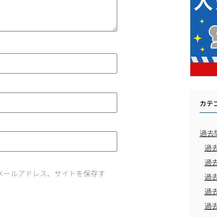
カテ
過去
過
過
メールアドレス、サイトを保存す
過
過
過