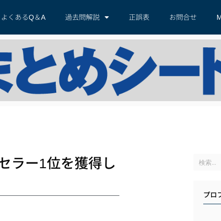
よくあるQ＆A
過去問解説
正誤表
お問合せ
M
セラー1位を獲得し
プロ