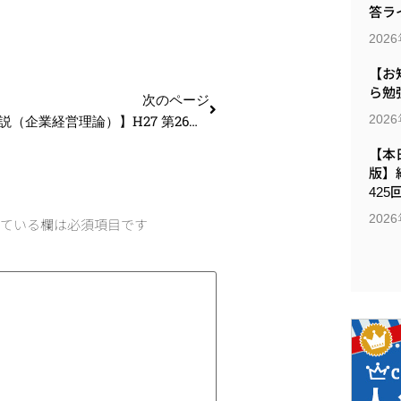
答ラ
202
【お
ら勉
次のページ
202
【過去問解説（企業経営理論）】H27 第26問 ブランド
【本日
版】
425
202
ている欄は必須項目です