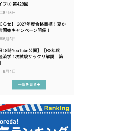
イブ① 第428回
6年8月5日
知らせ】 2027年度合格目標！夏か
強開始キャンペーン開催！
6年8月5日
18時YouTube公開】【R8年度
経済学 1次試験ザックリ解説 第
回
6年8月4日
一覧を見る