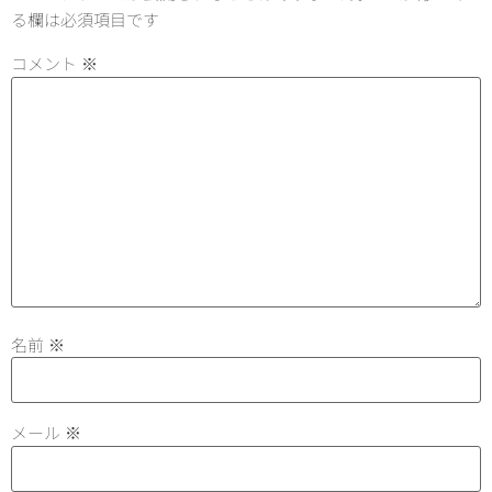
る欄は必須項目です
コメント
※
名前
※
メール
※