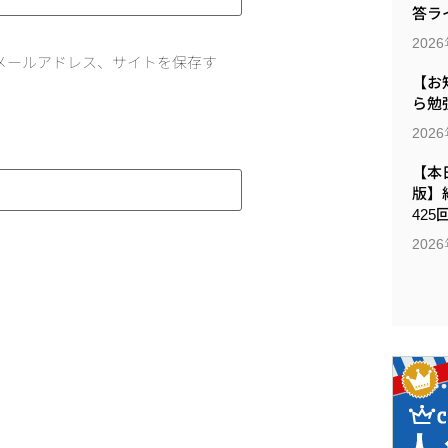
答ラ
202
メールアドレス、サイトを保存す
【お
ら勉
202
【本日
版】
425
202