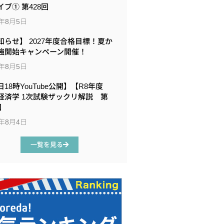
イブ① 第428回
6年8月5日
知らせ】 2027年度合格目標！夏か
強開始キャンペーン開催！
6年8月5日
18時YouTube公開】【R8年度
経済学 1次試験ザックリ解説 第
回
6年8月4日
一覧を見る