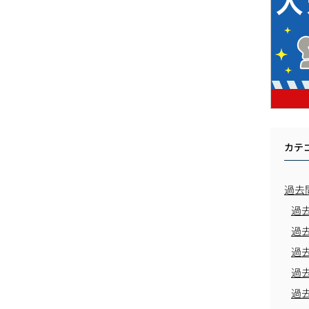
カテ
過去
過
過
過
過
過