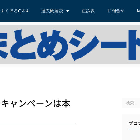
よくあるQ＆A
過去問解説
正誤表
お問合せ
M
す
約キャンペーンは本
プロ