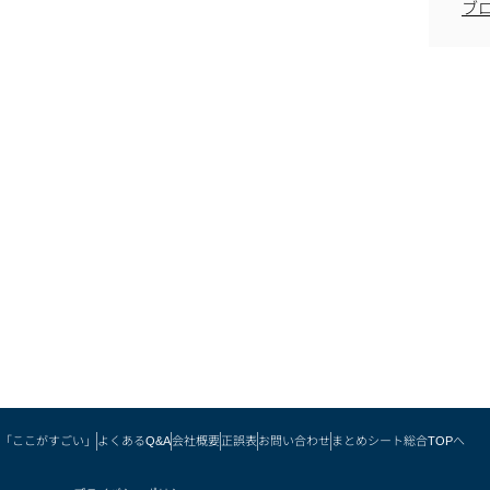
ブ
「ここがすごい」
よくあるQ&A
会社概要
正誤表
お問い合わせ
まとめシート総合TOPへ