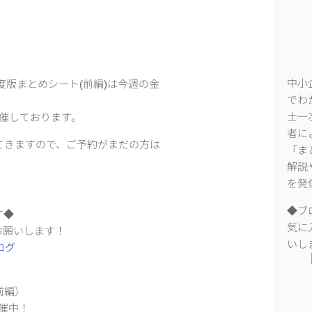
中小
度版まとめシート(前編)は今週の金
でわ
士一
で開催しております。
者に
いてきますので、ご予約がまだの方は
「ま
解説
を発
◆ブ
す◆
気に
お願いします！
いし
前編）
催中！