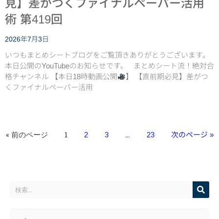
見】差がつくファイナルペーパー活用
術 第419回
2026年7月3日
いつもまとめシートブログをご覧頂きありがとうございます。
本日公開のYouTubeのお知らせです。 まとめシート流！絶対合
格チャンネル 【本日18時動画公開
】 【直前期必見】差がつ
くファイナルペーパー活用
« 前のページ
1
…
2
3
23
次のページ »