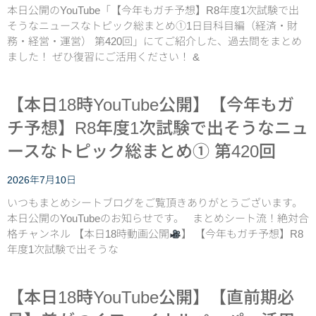
本日公開のYouTube「【今年もガチ予想】R8年度1次試験で出
そうなニュースなトピック総まとめ①1日目科目編（経済・財
務・経営・運営） 第420回」にてご紹介した、過去問をまとめ
ました！ ぜひ復習にご活用ください！ &
【本日18時YouTube公開】【今年もガ
チ予想】R8年度1次試験で出そうなニュ
ースなトピック総まとめ① 第420回
2026年7月10日
いつもまとめシートブログをご覧頂きありがとうございます。
本日公開のYouTubeのお知らせです。 まとめシート流！絶対合
格チャンネル 【本日18時動画公開
】 【今年もガチ予想】R8
年度1次試験で出そうな
【本日18時YouTube公開】【直前期必