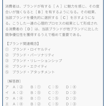
消費者は、ブランドが有する［ Ａ ］に魅力を感じ、その度
合いが強くなると［ B ］を有するようになる。その結果、
当該ブランドを優先的に選択する［ C ］を示すようにな
る。こうした一連の心理的プロセスの結果として形成され
る消費者の［ D ］は、当該ブランドが他ブランドに比した
競争優位性を獲得するうえで極めて重要である。
【ブランド関連概念】
① ブランド・ロイヤルティ
② ブランド・パーソナリティ
③ ブランド・リレーションシップ
④ ブランド・エクイティ
⑤ ブランド・アタッチメント
〔解答群〕
ア Ａ：② Ｂ：① Ｃ：⑤ Ｄ：④
イ Ａ：② Ｂ：⑤ Ｃ：① Ｄ：③
ウ Ａ：④ Ｂ：① Ｃ：⑤ Ｄ：②
エ Ａ：④ Ｂ：② Ｃ：⑤ Ｄ：③