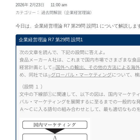
2026年 2月23日
11:00 am
カテゴリー：
過去問解説（企業経営理論）
今日は、企業経営理論 R7 第29問 設問1 について解説しま
企業経営理論 R7 第29問 設問1
次の文章を読んで、下記の設問に答えよ。
食品メーカーＡ社は、これまで国内市場でさまざまな食
経営計画として
国外への輸出、その他の方法による海外
①
め、同社では
グローバル・マーケティング
について、検
②
（設問 １ ）
文中の下線部①に関連して、以下の図は、国内マーケテ
バル・マーケティングを展開するに至るまでの一般的な
Ａ～Ｃに入る語句の組み合わせとして、最も適切なもの