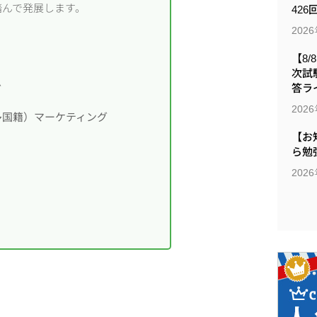
踏んで発展します。
426
202
【8/
次試
答ラ
グ
202
多国籍）マーケティング
【お
ら勉
202