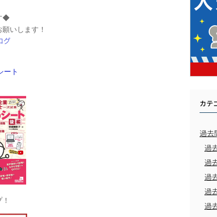
す◆
お願いします！
シート
カテ
過去
過
過
過
過
プ！
過