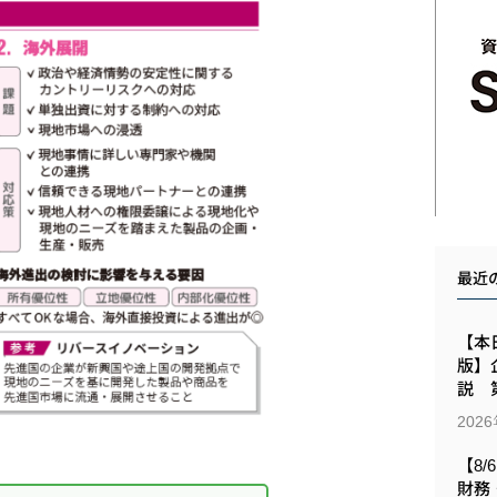
最近
【本日
版】
説 第
202
【8/
財務