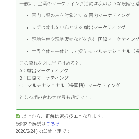
一般に、企業のマーケティング活動は次のような段階を
国内市場のみを対象とする
国内マーケティング
まずは輸出を中心とする
輸出マーケティング
現地生産や現地販売などを含む
国際マーケティン
世界全体を一体として捉える
マルチナショナル
（
この流れを図に当てはめると、
A：輸出マーケティング
B：国際マーケティング
C：マルチナショナル（多国籍）マーケティング
となる組み合わせが最も適切です。
以上から、
正解は選択肢エ
となります。
設問2の解説は
こちら
2026/2/24(火)公開予定です