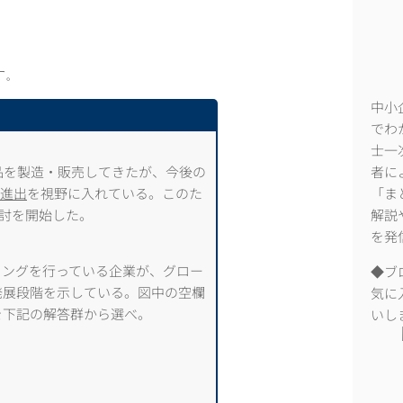
す。
中小
でわ
士一
品を製造・販売してきたが、今後の
者に
進出
を視野に入れている。このた
「ま
討を開始した。
解説
を発
ィングを行っている企業が、グロー
◆ブ
発展段階を示している。図中の空欄
気に
を下記の解答群から選べ。
いし