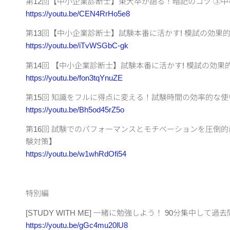
第12回【中小企業診断士】東大卒が語る！暗記のコツ ③
https://youtu.be/CEN4RrHo5e8
第13回【中小企業診断士】試験本番に活かす! 模試の効果
https://youtu.be/iTvWSGbC-gk
第14回 【中小企業診断士】試験本番に活かす! 模試の効
https://youtu.be/fon3tqYnuZE
第15回 知識をフルに得点に変える！試験時間の効率的な
https://youtu.be/Bh5od45rZ5o
第16回 試験でのパフォーマンスとモチベーションを圧倒
験対策】
https://youtu.be/w1whRdOfi54
特別編
[STUDY WITH ME] 一緒に勉強しよう！ 90分集中し
https://youtu.be/gGc4mu20lU8