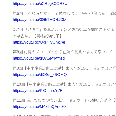
https://youtu.be/eXRLg8COR7U
第6回 こんな時だからこそ勉強しよう！中小企業診断士試
https://youtu.be/0GlrTHOHJCM
第7回 「勉強力」を高めよう② 勉強の効率が劇的に上が
ト学習法」【資格試験対策】
https://youtu.be/OxPHyQhk74I
第8回 記憶のメカニズムから紐解く覚えやすくて忘れにく
https://youtu.be/gQASP4Afnsg
第9回【中小企業診断士試験】東大卒が語る！暗記のコツ 
https://youtu.be/djOSs_kSOMQ
第10回【中小企業診断士試験】東大卒が語る！暗記のコツ
https://youtu.be/PlOnm-oY7RI
第11回 暗記のための強い味方、暗記カードの使い方講座
https://youtu.be/M4z5bQAso30