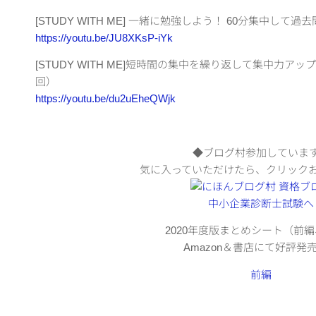
[STUDY WITH ME] 一緒に勉強しよう！ 60分集中し
https://youtu.be/JU8XKsP-iYk
[STUDY WITH ME]短時間の集中を繰り返して集中力ア
回）
https://youtu.be/du2uEheQWjk
◆ブログ村参加していま
気に入っていただけたら、クリック
2020年度版まとめシート（前
Amazon＆書店にて好評発
前編