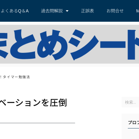
よくあるQ＆A
過去問解説
正誤表
お問合せ
M
！タイマー勉強法
ベーションを圧倒
プロ