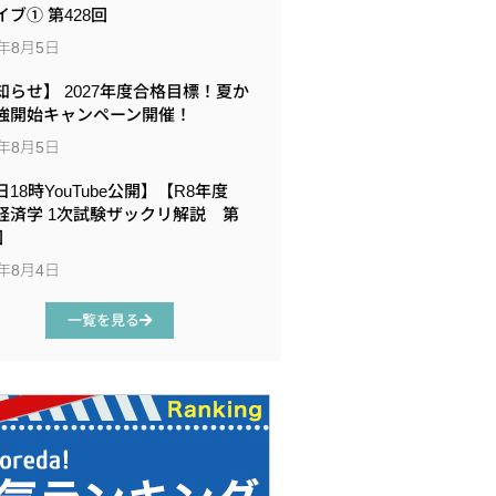
イブ① 第428回
6年8月5日
知らせ】 2027年度合格目標！夏か
強開始キャンペーン開催！
6年8月5日
18時YouTube公開】【R8年度
経済学 1次試験ザックリ解説 第
回
6年8月4日
一覧を見る