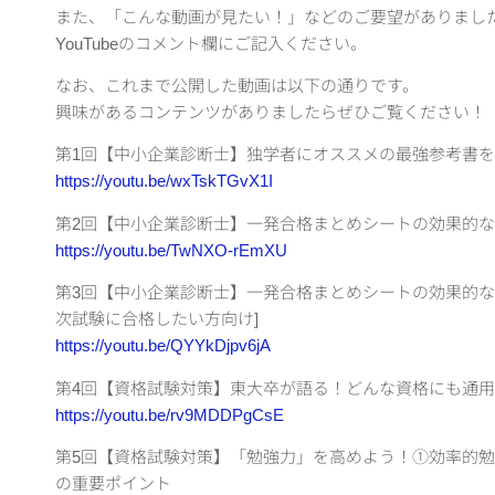
また、「こんな動画が見たい！」などのご要望がありまし
YouTubeのコメント欄にご記入ください。
なお、これまで公開した動画は以下の通りです。
興味があるコンテンツがありましたらぜひご覧ください！
第1回【中小企業診断士】独学者にオススメの最強参考書
https://youtu.be/wxTskTGvX1I
第2回【中小企業診断士】一発合格まとめシートの効果的な使
https://youtu.be/TwNXO-rEmXU
第3回【中小企業診断士】一発合格まとめシートの効果的な使
次試験に合格したい方向け]
https://youtu.be/QYYkDjpv6jA
第4回【資格試験対策】東大卒が語る！どんな資格にも通
https://youtu.be/rv9MDDPgCsE
第5回【資格試験対策】「勉強力」を高めよう！①効率的勉
の重要ポイント