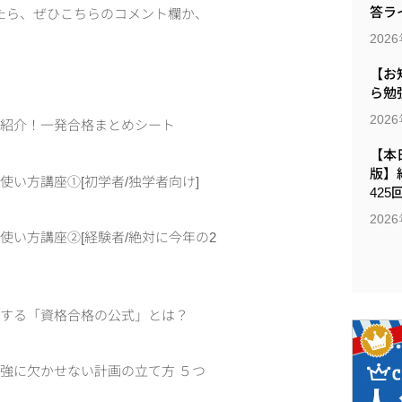
答ラ
たら、ぜひこちらのコメント欄か、
202
【お
ら勉
202
を紹介！一発合格まとめシート
【本日
版】
い方講座①[初学者/独学者向け]
425
202
い方講座②[経験者/絶対に今年の2
用する「資格合格の公式」とは？
強に欠かせない計画の立て方 ５つ