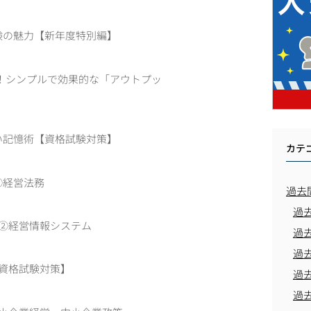
験の魅力【新年度特別編】
る！シンプルで効果的な「アウトプッ
い記憶術【資格試験対策】
カテ
①経営法務
過去
過
 ②経営情報システム
過
過
【資格試験対策】
過
過