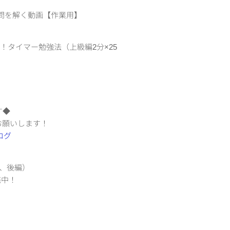
て過去問を解く動画【作業用】
ップ！タイマー勉強法（上級編2分×25
す◆
お願いします！
編、後編）
売中！