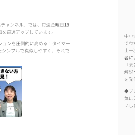
格チャンネル」では、毎週金曜日18
画を毎週アップしています。
中小
でわ
ションを圧倒的に高める！タイマー
士一
たシンプルで真似しやすく、それで
者に
「ま
解説
を発
◆ブ
気に
いし