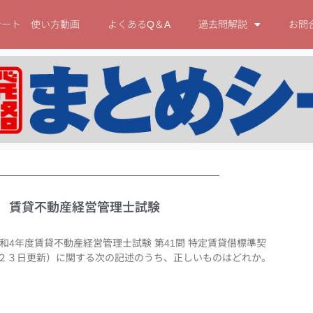
シート 使い方動画
よくあるQ＆A
過去問解説
お問
1問 賃貸不動産経営管理士試験
令和4年度賃貸不動産経営管理士試験 第41問 特定賃貸借標準契
２３日更新）に関する次の記述のうち、正しいものはどれか。