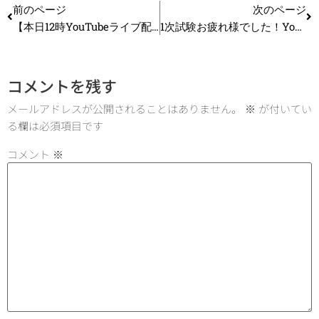
前のページ
次のページ
【本日12時YouTubeライブ配信】本番直前！1次試験 合格祈願＆応援ライブ【8/1(金)12時〜生配信｜コメント読み上げあり】
1次試験お疲れ様でした！YouTube公開【2次試験対策】最初の一歩はこれ！12週間で合格するための完全ロードマップ_第361回
コメントを残す
メールアドレスが公開されることはありません。
※
が付いてい
る欄は必須項目です
コメント
※