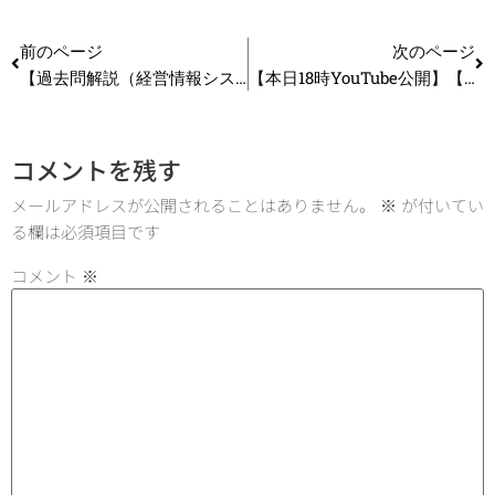
前のページ
次のページ
【過去問解説（経営情報システム）】R7 第16問 データウェアハウス #中小企業診断士試験
【本日18時YouTube公開】【勘違い注意】経営法務が暗記だけで解けない理由_第411回
コメントを残す
メールアドレスが公開されることはありません。
※
が付いてい
る欄は必須項目です
コメント
※