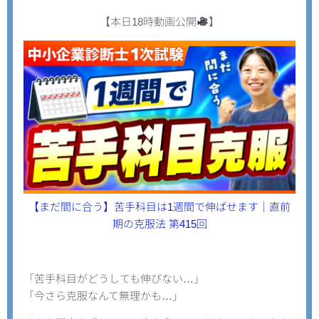
【本日18時動画公開
】
【まだ間に合う】苦手科目は1週間で伸ばせます｜直前
期の克服法 第415回
「苦手科目がどうしても伸びない…」
「今さら克服なんて無理かも…」